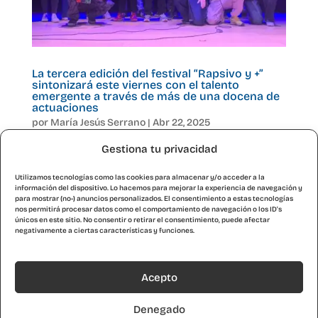
La tercera edición del festival “Rapsivo y +”
sintonizará este viernes con el talento
emergente a través de más de una docena de
actuaciones
por
María Jesús Serrano
|
Abr 22, 2025
Gestiona tu privacidad
Con el Centro Cívico Teodoro Sánchez Punter de
Zaragoza como escenario, esta iniciativa del CTL
Utilizamos tecnologías como las cookies para almacenar y/o acceder a la
Kambalache, proyecto de ocio inclusivo de Kairós,
información del dispositivo. Lo hacemos para mejorar la experiencia de navegación y
para mostrar (no-) anuncios personalizados. El consentimiento a estas tecnologías
amplía sus horizontes más allá del rap para
nos permitirá procesar datos como el comportamiento de navegación o los ID's
únicos en este sitio. No consentir o retirar el consentimiento, puede afectar
impulsar la participación de artistas amateurs.
negativamente a ciertas características y funciones.
De “Rapsivo” a “Rapsivo y...
Acepto
« Entradas más antiguas
Denegado