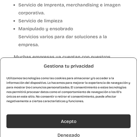
Servicio de Imprenta, merchandising e imagen
corporativa.
Servicio de limpieza
Manipulado y ensobrado
Servicios varios para dar soluciones a la
empresa.
Muchas empresas ya cuentan con nuestros
servicios con total confianza, respetando así la
Gestiona tu privacidad
LISMI. Esta Ley de Integración Social de los
Utilizamos tecnologías como las cookies para almacenar y/o acceder a la
Minusválidos insta a las empresas para que
información del dispositivo. Lo hacemos para mejorar la experiencia de navegación y
incorporen un mínimo de 2 % de personal
para mostrar (no-) anuncios personalizados. El consentimiento a estas tecnologías
nos permitirá procesar datos como el comportamiento de navegación o los ID's
discapacitado en sus plantillas o para que
únicos en este sitio. No consentir o retirar el consentimiento, puede afectar
negativamente a ciertas características y funciones.
colaboren con un Centro Especial de Empleo.
Acepto
Denegado