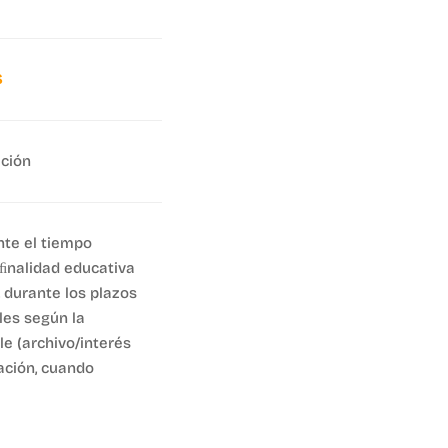
S
ación
te el tiempo
 ﬁnalidad educativa
 durante los plazos
les según la
le (archivo/interés
gación, cuando