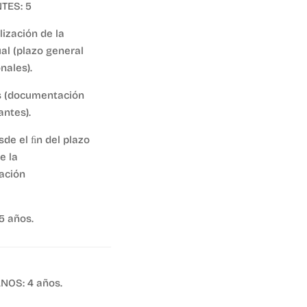
TES: 5
lización de la
al (plazo general
nales).
s (documentación
antes).
sde el ﬁn del plazo
e la
dación
5 años.
OS: 4 años.