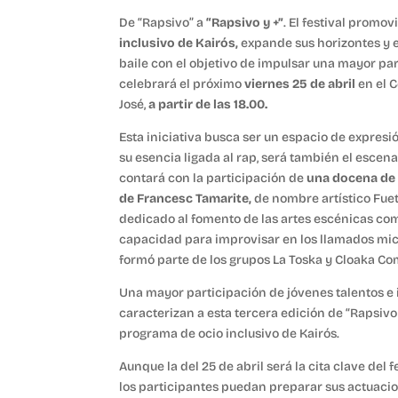
De “Rapsivo” a
“Rapsivo y +”
. El festival promov
inclusivo de Kairós,
expande sus horizontes y es
baile con el objetivo de impulsar una mayor par
celebrará el próximo
viernes 25 de abril
en el 
José,
a partir de las 18.00.
Esta iniciativa busca ser un espacio de expresió
su esencia ligada al rap, será también el escena
contará con la participación de
una docena de s
de Francesc Tamarite,
de nombre artístico Fuet
dedicado al fomento de las artes escénicas co
capacidad para improvisar en los llamados micro
formó parte de los grupos La Toska y Cloaka C
Una mayor participación de jóvenes talentos e i
caracterizan a esta tercera edición de “Rapsiv
programa de ocio inclusivo de Kairós.
Aunque la del 25 de abril será la cita clave del f
los participantes puedan preparar sus actuacio