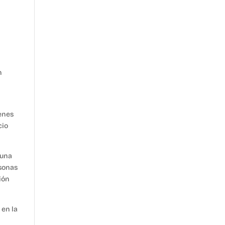
n
venes
cio
 una
rsonas
ión
 en la