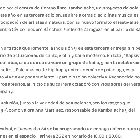
ido por el
centro de tiempo libre Kambalache, un proyecto de ocio
te año, en su tercera edición, se abre a otras disciplinas musicales 
ticipación de artistas amateurs. Con su nuevo formato, el festival se
Centro Cívico Teodoro Sánchez Punter de Zaragoza, en el barrio de S
n artística que fomente la inclusión y, en esta tercera entrega, sin p
rio de actuaciones de canto, violín y baile moderno. En total, “Rapsiv
olistas, a los que se sumará un grupo de baile,
y con la
colaborac
hefirst. Este músico de hip hop y actor, además de psicólogo, está
mo vía de empoderamiento y participación colectiva. Reconocido po
s abiertos, al inicio de su carrera colaboró con Violadores del Vers
ompany.
nclusión, junto a la variedad de actuaciones, son los rasgos que
o y +”, como valora Ana Martínez, responsable de Kambalache y del
estival,
el jueves día 24 se ha programado un ensayo abierto
para 
nes en el espacio Harinera ZGZ en horario de 18.00 a 20.00.