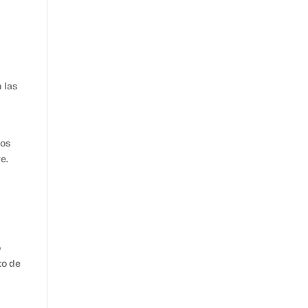
 las
tos
e.
o
to de