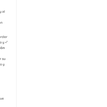
y al
an
erder
o y +”
ión
r su
o y
que