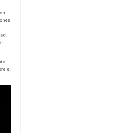
ron
iones
dad.
el
nto
re el