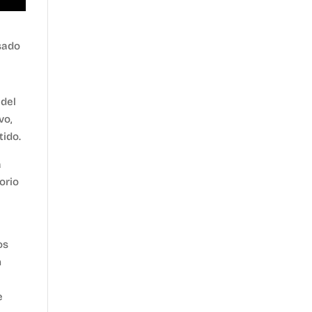
lsado
 del
vo,
tido.
a
orio
y
os
n
e