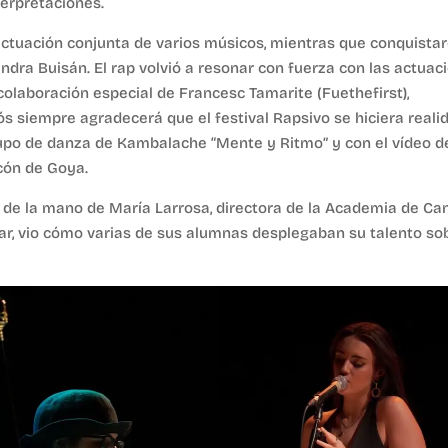
terpretaciones.
ctuación conjunta de varios músicos, mientras que conquista
andra Buisán. El rap volvió a resonar con fuerza con las actuac
 colaboración especial de Francesc Tamarite (Fuethefirst),
rós siempre agradecerá que el festival Rapsivo se hiciera reali
grupo de danza de Kambalache “Mente y Ritmo” y con el vídeo d
ncón de Goya.
de la mano de María Larrosa, directora de la Academia de Ca
r, vio cómo varias de sus alumnas desplegaban su talento sob