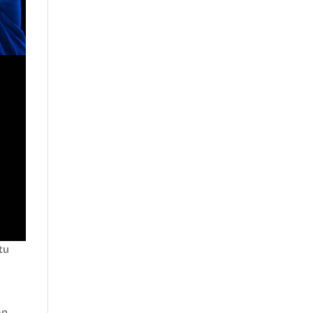
tu
an