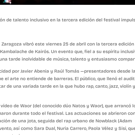
n de talento inclusivo en la tercera edición del festival impu
Zaragoza vibró este viernes 25 de abril con la tercera edición
 Kambalache de Kairós. Un evento que, fiel a su espíritu inclusi
 una tarde inolvidable de música, talento y entusiasmo compar
cidad por Javier Abenia y Raúl Tomás —presentadores desde l
el arte no entiende de barreras. El público, que llenó el audit
ar de una variada tarde en la que hubo rap, canto, jazz, violín 
n vídeo de Waor (del conocido dúo Natos y Waor), que arrancó l
ron durante todo el festival. Las actuaciones se abrieron co
ación de una jota, seguida del rap urbano de Nowblack (Adam
ento, así como Sara Dual, Nuria Carrero, Paola Vélez y Sisi, qu