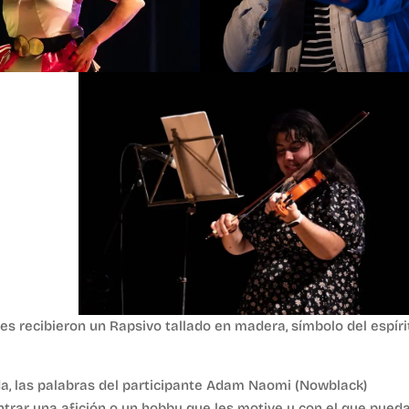
ntes recibieron un Rapsivo tallado en madera, símbolo del espíri
a, las palabras del participante Adam Naomi (Nowblack)
trar una afición o un hobby que les motive y con el que pued