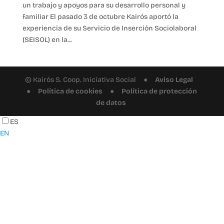
un trabajo y apoyos para su desarrollo personal y
familiar El pasado 3 de octubre Kairós aportó la
experiencia de su Servicio de Inserción Sociolaboral
(SEISOL) en la...
© Kairós S. Coop. Iniciativa Social ●
Aviso Legal
●
Política de cookies
●
Política de protección
de datos
ES
EN