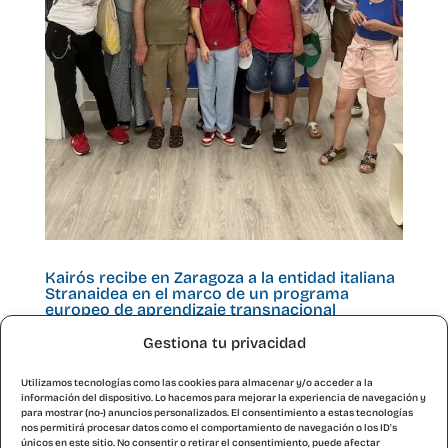
Kairós recibe en Zaragoza a la entidad italiana
Stranaidea en el marco de un programa
europeo de aprendizaje transnacional
por
María Jesús Serrano
|
Jun 18, 2025
Gestiona tu privacidad
Del 17 al 20 de junio, la entidad social aragonesa
Utilizamos tecnologías como las cookies para almacenar y/o acceder a la
ejerce como anfitriona de la cooperativa de Turín:
información del dispositivo. Lo hacemos para mejorar la experiencia de navegación y
para mostrar (no-) anuncios personalizados. El consentimiento a estas tecnologías
ocho personas con discapacidad intelectual
nos permitirá procesar datos como el comportamiento de navegación o los ID's
únicos en este sitio. No consentir o retirar el consentimiento, puede afectar