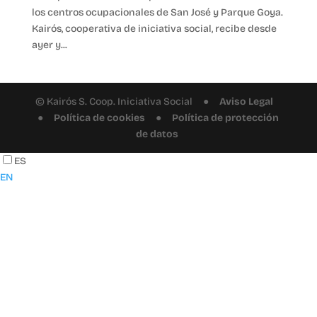
los centros ocupacionales de San José y Parque Goya.
Kairós, cooperativa de iniciativa social, recibe desde
ayer y...
© Kairós S. Coop. Iniciativa Social ●
Aviso Legal
●
Política de cookies
●
Política de protección
de datos
ES
EN