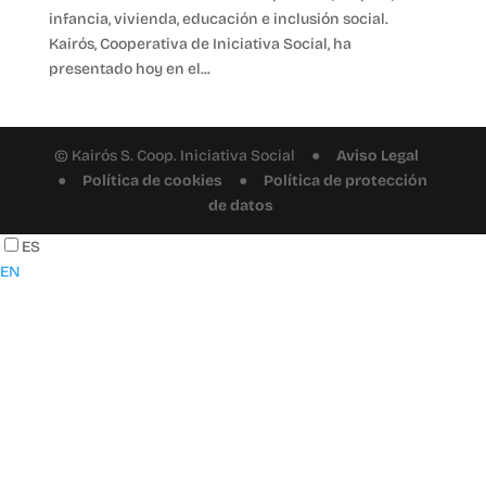
infancia, vivienda, educación e inclusión social.
Kairós, Cooperativa de Iniciativa Social, ha
presentado hoy en el...
© Kairós S. Coop. Iniciativa Social ●
Aviso Legal
●
Política de cookies
●
Política de protección
de datos
ES
EN