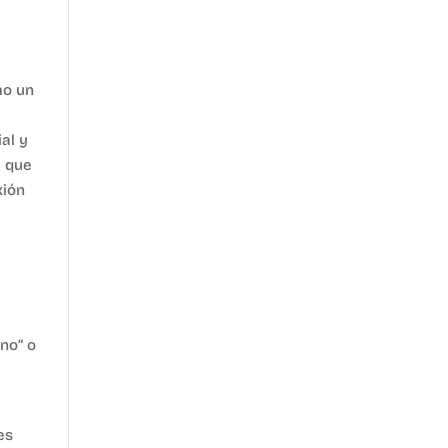
mo un
ial y
e que
xión
no” o
es