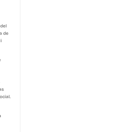
 del
a de
i
e
5
as
ocial.
a