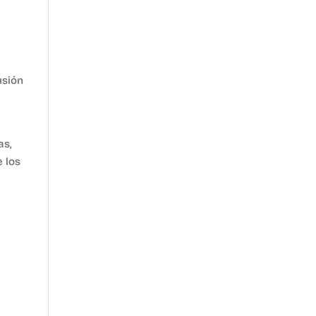
usión
as,
 los