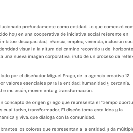
volucionado profundamente como entidad. Lo que comenzó co
rtido hoy en una cooperativa de iniciativa social referente en
ámbitos: discapacidad, infancia, empleo, vivienda, inclusión soc
entidad visual a la altura del camino recorrido y del horizont
ta una nueva imagen corporativa, fruto de un proceso de refle
llado por el diseñador Miguel Frago, de la agencia creativa 12
or valores esenciales para la entidad: humanidad y cercanía,
d e inclusión, movimiento y transformación.
un concepto de origen griego que representa el “tiempo oportu
s cualitativo, transformador. El diseño toma esta idea y la
námica y viva, que dialoga con la comunidad.
ibrantes los colores que representan a la entidad, y da múltipl