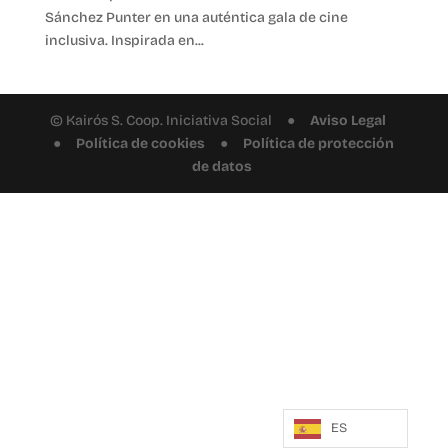
Sánchez Punter en una auténtica gala de cine
inclusiva. Inspirada en...
© Kairós S. Coop. Iniciativa Social ●
Aviso Legal
●
Política de cookies
●
Política de protección
de datos
ES