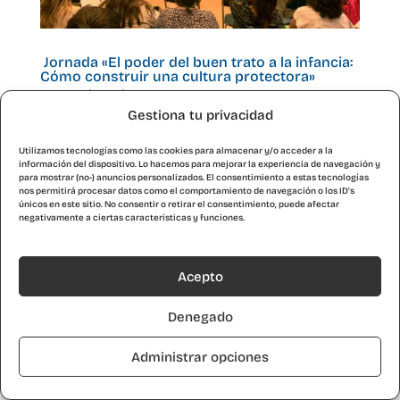
Jornada «El poder del buen trato a la infancia:
Cómo construir una cultura protectora»
por
María Jesús Serrano
|
Oct 22, 2024
Gestiona tu privacidad
El pasado lunes, una representación de Kairós
Utilizamos tecnologías como las cookies para almacenar y/o acceder a la
estuvo en CosmoCaixa participando en la jornada
información del dispositivo. Lo hacemos para mejorar la experiencia de navegación y
«El poder del buen trato a la infancia: Cómo
para mostrar (no-) anuncios personalizados. El consentimiento a estas tecnologías
nos permitirá procesar datos como el comportamiento de navegación o los ID's
construir una cultura protectora» , organizadas
únicos en este sitio. No consentir o retirar el consentimiento, puede afectar
negativamente a ciertas características y funciones.
por Fundación La Caixa y EDUCO, entidad
creadora del programa PROTEGEmos que...
Acepto
Denegado
© Kairós S. Coop. Iniciativa Social ●
Aviso
Legal
●
Política de cookies
●
Política de
Administrar opciones
protección de datos
ES