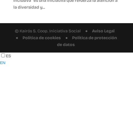
inclusiva” es una iniciativa que refuerza la atención a
la diversidad y...
© Kairós S. Coop. Iniciativa Social ●
Aviso Legal
●
Política de cookies
●
Política de protección
de datos
ES
EN