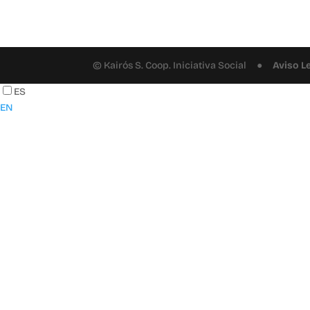
© Kairós S. Coop. Iniciativa Social ●
Aviso L
ES
EN