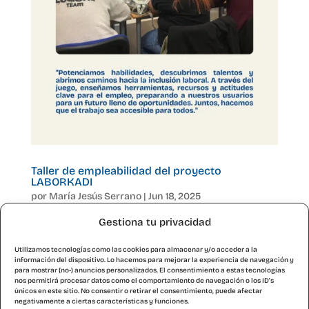
Taller de empleabilidad del proyecto
LABORKADI
por
María Jesús Serrano
|
Jun 18, 2025
Gestiona tu privacidad
A través del proyecto LABORKADI, en Kairós se
están realizando acciones encaminadas a
Utilizamos tecnologías como las cookies para almacenar y/o acceder a la
potenciar, motivar y adquirir habilidades y
información del dispositivo. Lo hacemos para mejorar la experiencia de navegación y
para mostrar (no-) anuncios personalizados. El consentimiento a estas tecnologías
técnicas para la mejora de la empleabilidad de
nos permitirá procesar datos como el comportamiento de navegación o los ID's
únicos en este sitio. No consentir o retirar el consentimiento, puede afectar
los/las participantes, como un taller de
negativamente a ciertas características y funciones.