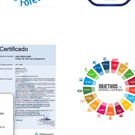
del
ir o