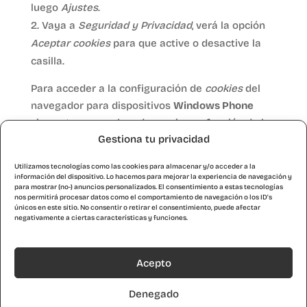
luego
Ajustes
.
Vaya a
Seguridad y Privacidad
, verá la opción
Aceptar cookies
para que active o desactive la
casilla.
Para acceder a la configuración de
cookies
del
navegador para dispositivos
Windows Phone
siga estos pasos (pueden variar en función de la
Gestiona tu privacidad
versión del navegador):
Abra
Internet Explorer
, luego
Más
, luego
Utilizamos tecnologías como las cookies para almacenar y/o acceder a la
Configuración
información del dispositivo. Lo hacemos para mejorar la experiencia de navegación y
para mostrar (no-) anuncios personalizados. El consentimiento a estas tecnologías
Ahora puede activar o desactivar la casilla
nos permitirá procesar datos como el comportamiento de navegación o los ID's
únicos en este sitio. No consentir o retirar el consentimiento, puede afectar
Permitir cookies
.
negativamente a ciertas características y funciones.
Acepto
Denegado
© Kairós S. Coop. Iniciativa Social ●
Aviso