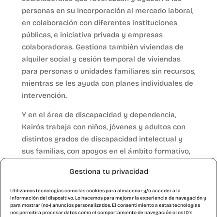
personas en su incorporación al mercado laboral,
en colaboración con diferentes instituciones
públicas, e iniciativa privada y empresas
colaboradoras. Gestiona también viviendas de
alquiler social y cesión temporal de viviendas
para personas o unidades familiares sin recursos,
mientras se les ayuda con planes individuales de
intervención.
Y en el área de discapacidad y dependencia,
Kairós trabaja con niños, jóvenes y adultos con
distintos grados de discapacidad intelectual y
sus familias, con apoyos en el ámbito formativo,
ocupacional y laboral, el ocio y el tiempo libre.
Gestiona tu privacidad
Cuenta con Centro de Día y Centro Ocupacional,
Aula de Adultos, Centro Especial de Empleo
Utilizamos tecnologías como las cookies para almacenar y/o acceder a la
información del dispositivo. Lo hacemos para mejorar la experiencia de navegación y
Kentrikes, Proyecto de Integración de Espacios
para mostrar (no-) anuncios personalizados. El consentimiento a estas tecnologías
Escolares de Educación Especial (PIEE), Pisos de
nos permitirá procesar datos como el comportamiento de navegación o los ID's